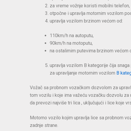
za vreme vožnje koristi mobilni telefon,
otpočne i upravlja motornim vozilom pod
upravlja vozilom brzinom većom od:
110km/h na autoputu,
90km/h na motoputu,
na ostalimim putevima brzinom većom od
upravlja vozilom B kategorije čija snag
za upravljanje motornim vozilom
B kateg
Vožač sa probnom vozačkom dozvolom za upravljanj
tom vozilu i koje ima važeću vozačku dozvolu za
da prevozi najviše tri lica , uključujući i lice koje vr
Motorno vozilo kojim upravlja lice sa probnom v
zadnje strane.