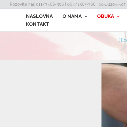
Skip
Pozovite nas 011/3468-306 | 064/2567-386 |
065/2205-507
to
NASLOVNA
O NAMA
OBUKA
content
KONTAKT
I