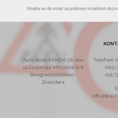
Smatra se da vozač sa probnom vozačkom dozvolo
KONT
Auto škola PANDA US doo
Telefoni: 
ul.Čedomilja Mitrovića br.6
065/
Beograd,Voždovac-
011/
Zvezdara
E
office@aut