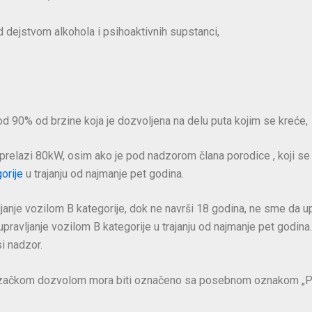
 dejstvom alkohola i psihoaktivnih supstanci,
 90% od brzine koja je dozvoljena na delu puta kojim se kreće,
a prelazi 80kW, osim ako je pod nadzorom člana porodice , koji s
orije
u trajanju od najmanje pet godina.
e vozilom B kategorije, dok ne navrši 18 godina, ne sme da upr
 upravljanje vozilom B kategorije u trajanju od najmanje pet g
si nadzor.
ozačkom dozvolom mora biti označeno sa posebnom oznakom „P“, k