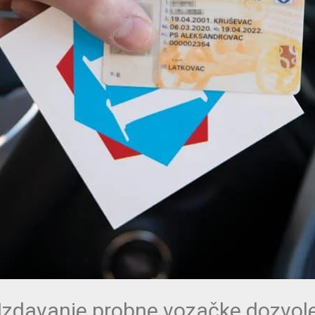
Izdavanje probne vozačke dozvol