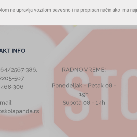
m ne upravlja vozilom savesno i na propisan način ako ima naj
AKT INFO
064/2567-386,
RADNO VREME:
2205-507
Ponedeljak - Petak 08 -
3468-306
19h
mail:
Subota 08 - 14h
oskolapanda.rs