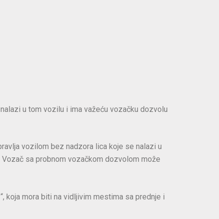
e nalazi u tom vozilu i ima važeću vozačku dozvolu
avlja vozilom bez nadzora lica koje se nalazi u
odina. Vozač sa probnom vozačkom dozvolom može
oja mora biti na vidljivim mestima sa prednje i