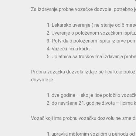
Za izdavanje probne vozačke dozvole potrebno j
Lekarsko uverenje ( ne starije od 6 mese
Uverenje o položenom vozačkom ispitu;
Potvrdu o položenom ispitu iz prve pom
Važeću ličnu kartu;
Uplatnica sa troškovima izdavanja prob
Probna vozačka dozvola izdaje se licu koje polož
dozvole je :
dve godine – ako je lice položilo vozačk
do navršene 21. godine života – licima k
Vozač koji ima probnu vozačku dozvolu ne sme d
upravlja motornim vozilom u periodu od