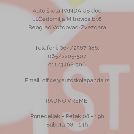
Auto škola PANDA US doo
ul.Čedomilja Mitrovića br.6
Beograd,Voždovac-Zvezdara
Telefoni: 064/2567-386,
065/2205-507
011/3468-306
Email: office@autoskolapanda.rs
RADNO VREME:
Ponedeljak - Petak 08 - 19h
Subota 08 - 14h