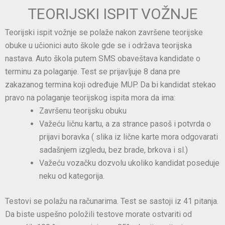
TEORIJSKI ISPIT VOŽNJE
Teorijski ispit vožnje se polaže nakon završene teorijske
obuke u učionici auto škole gde se i održava teorijska
nastava. Auto škola putem SMS obaveštava kandidate o
terminu za polaganje. Test se prijavljuje 8 dana pre
zakazanog termina koji određuje MUP. Da bi kandidat stekao
pravo na polaganje teorijskog ispita mora da ima:
Završenu teorijsku obuku
Važeću ličnu kartu, a za strance pasoš i potvrda o
prijavi boravka ( slika iz lične karte mora odgovarati
sadašnjem izgledu, bez brade, brkova i sl.)
Važeću vozačku dozvolu ukoliko kandidat poseduje
neku od kategorija.
Testovi se polažu na računarima. Test se sastoji iz 41 pitanja.
Da biste uspešno položili testove morate ostvariti od