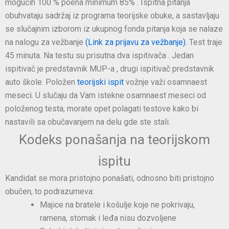
mogućih 100 % poena minimum 85% . Ispitna pitanja
obuhvataju sadržaj iz programa teorijske obuke, a sastavljaju
se slučajnim izborom iz ukupnog fonda pitanja koja se nalaze
na nalogu za vežbanje
(Link za prijavu za vežbanje)
. Test traje
45 minuta. Na testu su prisutna dva ispitivača . Jedan
ispitivač je predstavnik MUP-a , drugi ispitivač predstavnik
auto škole. Položen
teorijski ispit
vožnje važi osamnaest
meseci. U slučaju da Vam istekne osamnaest meseci od
položenog testa, morate opet polagati testove kako bi
nastavili sa obučavanjem na delu gde ste stali.
Kodeks ponašanja na teorijskom
ispitu
Kandidat se mora pristojno ponašati, odnosno biti pristojno
obučen, to podrazumeva:
Majice na bratele i košulje koje ne pokrivaju,
ramena, stomak i leđa nisu dozvoljene