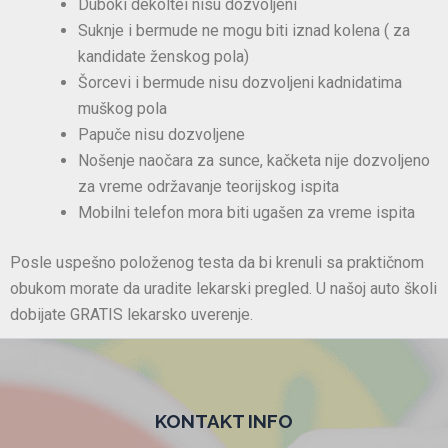
Duboki dekoltei nisu dozvoljeni
Suknje i bermude ne mogu biti iznad kolena ( za
kandidate ženskog pola)
Šorcevi i bermude nisu dozvoljeni kadnidatima
muškog pola
Papuče nisu dozvoljene
Nošenje naočara za sunce, kačketa nije dozvoljeno
za vreme održavanje teorijskog ispita
Mobilni telefon mora biti ugašen za vreme ispita
Posle uspešno položenog testa da bi krenuli sa praktičnom
obukom morate da uradite lekarski pregled. U našoj auto školi
dobijate GRATIS lekarsko uverenje.
KONTAKT INFO