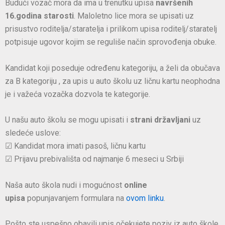
Budući vozač mora da ima u trenutku upisa
navršenih
16.godina starosti
. Maloletno lice mora se upisati uz
prisustvo roditelja/staratelja i prilikom upisa roditelj/staratelj
potpisuje ugovor kojim se reguliše način sprovođenja obuke.
Kandidat koji poseduje određenu kategoriju, a želi da obučava
za B kategoriju , za upis u auto školu uz ličnu kartu neophodna
je i važeća vozačka dozvola te kategorije.
U našu auto školu se mogu upisati i
strani državljani
uz
sledeće uslove:
☑ Kandidat mora imati pasoš, ličnu kartu
☑ Prijavu prebivališta od najmanje 6 meseci u Srbiji
Naša auto škola nudi i mogućnost
online
upisa
popunjavanjem formulara na
ovom linku
.
Pošto ste uspešno obavili upis očekujete poziv iz auto škole