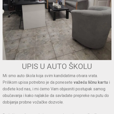
UPIS U AUTO ŠKOLU
Mi smo auto škola koja svim kandidatima otvara vrata.
Prilikom upisa potrebno je da ponesete
važeću ličnu kartu
i
dođete kod nas, i mi ćemo Vam objasniti postupak samog
obučavanja i kako najlakše da savladate prepreke na putu do
dobijanja probne vožačke dozvole.