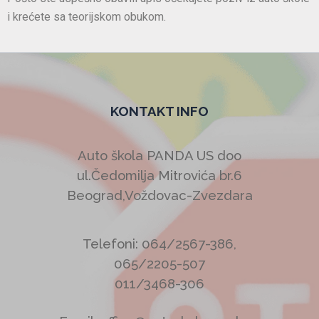
i krećete sa teorijskom obukom.
KONTAKT INFO
Auto škola PANDA US doo
ul.Čedomilja Mitrovića br.6
Beograd,Voždovac-Zvezdara
Telefoni: 064/2567-386,
065/2205-507
011/3468-306