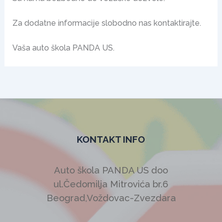
Za dodatne informacije slobodno nas kontaktirajte.
Vaša auto škola PANDA US.
KONTAKT INFO
Auto škola PANDA US doo
ul.Čedomilja Mitrovića br.6
Beograd,Voždovac-Zvezdara