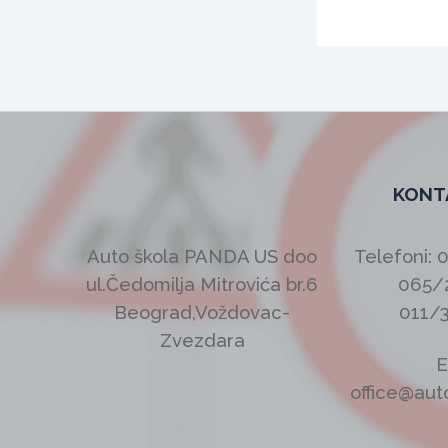
KONT
Auto škola PANDA US doo
Telefoni: 
ul.Čedomilja Mitrovića br.6
065/
Beograd,Voždovac-
011/
Zvezdara
E
office@aut