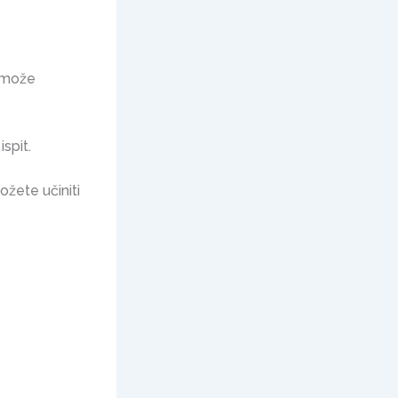
i može
spit.
žete učiniti