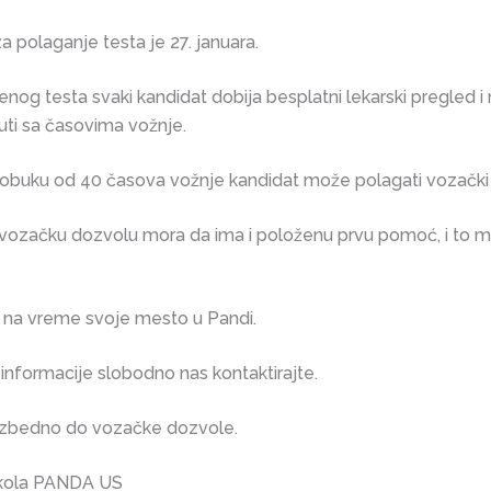
za polaganje testa je 27. januara.
nog testa svaki kandidat dobija besplatni lekarski pregled 
ti sa časovima vožnje.
 obuku od 40 časova vožnje kandidat može polagati vozački i
 vozačku dozvolu mora da ima i položenu prvu pomoć, i to mo
na vreme svoje mesto u Pandi.
informacije slobodno nas kontaktirajte.
zbedno do vozačke dozvole.
škola PANDA US