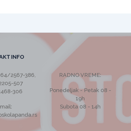
AKT INFO
064/2567-386,
RADNO VREME:
2205-507
Ponedeljak - Petak 08 -
3468-306
19h
mail:
Subota 08 - 14h
oskolapanda.rs