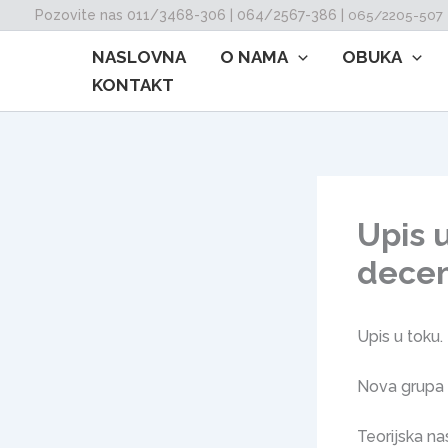
Skip
Pozovite nas 011/3468-306 | 064/2567-386 |
065/2205-507
to
NASLOVNA
O NAMA
OBUKA
content
KONTAKT
Upis u
decem
Upis u toku.
Nova grupa 
Teorijska na