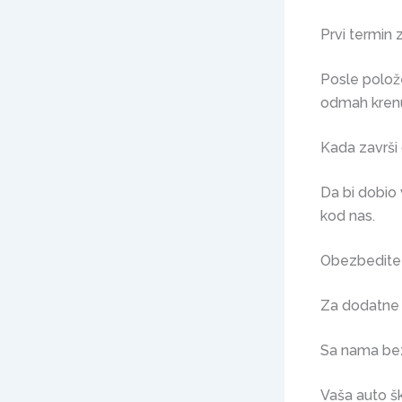
Prvi termin 
Posle polože
odmah krenu
Kada završi
Da bi dobio
kod nas.
Obezbedite 
Za dodatne 
Sa nama be
Vaša auto 