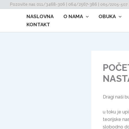
Skip
Pozovite nas 011/3468-306 | 064/2567-386 |
065/2205-507
to
NASLOVNA
O NAMA
OBUKA
content
KONTAKT
POČE
NAST
Dragi naši b
u toku je u
teorijske n
slobodno doć