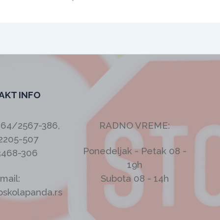
AKT INFO
064/2567-386,
RADNO VREME:
2205-507
Ponedeljak - Petak 08 -
3468-306
19h
mail:
Subota 08 - 14h
oskolapanda.rs