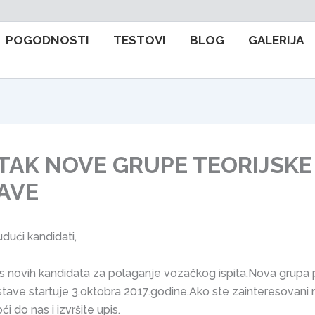
POGODNOSTI
TESTOVI
BLOG
GALERIJA
TAK NOVE GRUPE TEORIJSKE
AVE
udući kandidati,
pis novih kandidata za polaganje vozačkog ispita.Nova grupa
astave startuje 3.oktobra 2017.godine.Ako ste zainteresovan
i do nas i izvršite upis.