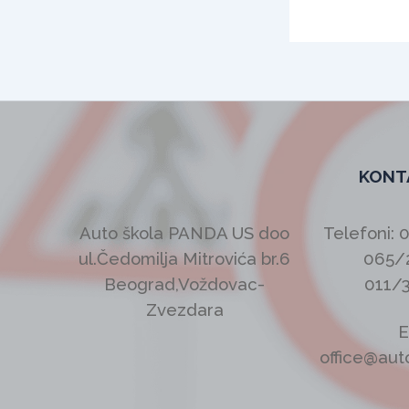
KONT
Auto škola PANDA US doo
Telefoni: 
ul.Čedomilja Mitrovića br.6
065/
Beograd,Voždovac-
011/
Zvezdara
E
office@aut