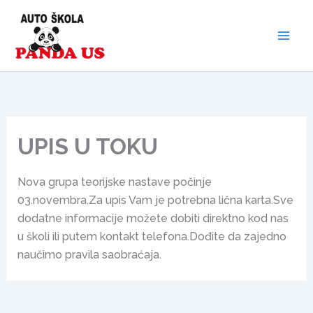
Skip
to
content
UPIS U TOKU
Nova grupa teorijske nastave počinje
03.novembra.Za upis Vam je potrebna lična karta.Sve
dodatne informacije možete dobiti direktno kod nas
u školi ili putem kontakt telefona.Dođite da zajedno
naučimo pravila saobraćaja.