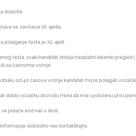
da dolazite.
stava se završava 16. aprila.
a polaganje testa je 25. april.
nog testa, svaki kandidat dobija besplatni lekarski pregled 
ti sa časovima vožnje.
obuku od 40 časova vožnje kandidat može polagati vozački i
dat dobio vozačku dozvolu mora da ima i položenu prvu pom
se polaže kod nas u školi.
informacije slobodno nas kontaktirajte.