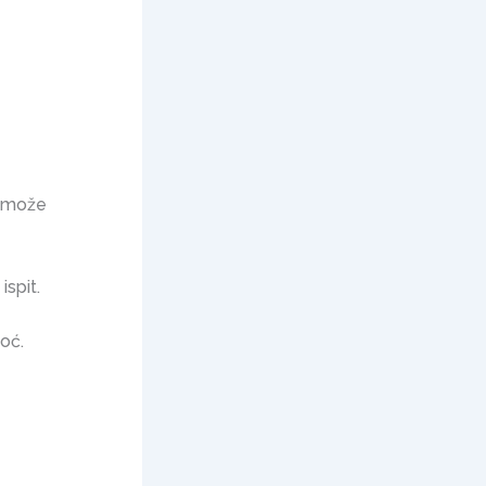
i može
spit.
oć.