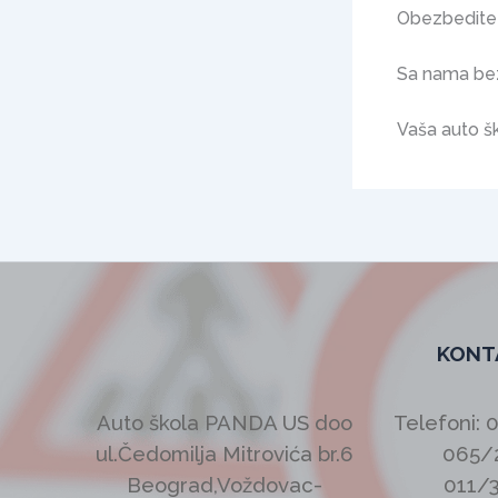
Obezbedite 
Sa nama be
Vaša auto 
KONT
Auto škola PANDA US doo
Telefoni: 
ul.Čedomilja Mitrovića br.6
065/
Beograd,Voždovac-
011/