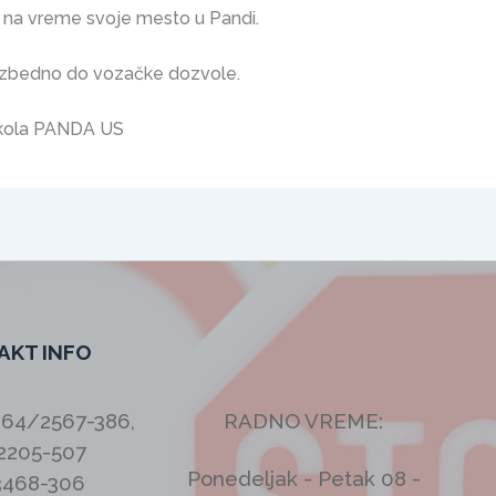
na vreme svoje mesto u Pandi.
zbedno do vozačke dozvole.
škola PANDA US
AKT INFO
064/2567-386,
RADNO VREME:
2205-507
Ponedeljak - Petak 08 -
3468-306