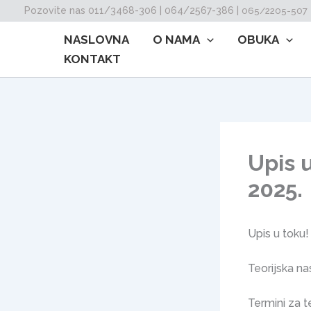
Skip
Pozovite nas 011/3468-306 | 064/2567-386 |
065/2205-507
to
NASLOVNA
O NAMA
OBUKA
content
KONTAKT
Upis 
2025.
Upis u toku!
Teorijska na
Termini za 