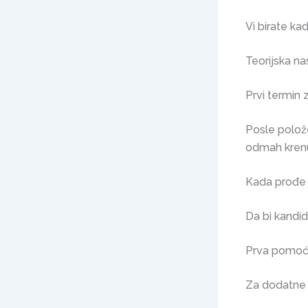
Vi birate ka
Teorijska na
Prvi termin z
Posle polože
odmah krenu
Kada prođe 
Da bi kandi
Prva pomoć 
Za dodatne 