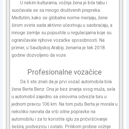
U nekim kulturama, vožnja žena je bila tabu i
suočavala se sa mnogo društvenih prepreka.
Međutim, kako se globalne norme menjaju, žene
širom sveta sada aktivno učestvuju u saobraćaju, a
mnoge zemlje su popustile u regulacijama koje su
ograničavale njihove vozačke sposobnosti. Na
primer, u Saudijskoj Arabiji, ženama je tek 2018.
godine dozvoljeno da voze.
Profesionalne vozačice
Da li ste znali da je prvi vozač automobila bila
žena Berta Benz. Ona je bez znanja svog muža, sela
u automobil zajedno sa sinovima odvezla turu u
jednom pravcu 106 km. Na tom putu Berta je morala u
nekoliko navrata da vrši sitne popravke na
automobilu i za to koristila iglu za pričvršćivanje
šešira, podvezicu i ostalo. Prilikom probne vožnje