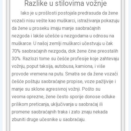
Razlike u stilovima vožnje
Iako je u prošlosti postojala predrasuda da žene
vozači nisu vešte kao muškarci, istraživanja pokazuju
da žene u proseku imaju manje saobraćajnih
nezgoda i lakše učešće u nezgodama u odnosu na
muškarce. U našoj zemlji muškarci učestvuju u čak
70% saobraćajnih nezgoda, dok žene čine preostalih
30%. Razlozi tome su češće profesije koje zahtevaju
vožnju, poput taksija, autobusa, kamiona, i više
provode vremena na putu. Smatra se da žene vozači
češće poštuju saobraćajne propise, voze pažljivije i
manje su sklone agresivnoj vožnji. Pošto su
veoma oprezne, žene često sporije donose odluke
prilikom preticanja, uključivanja u saobraćaj ili
promene saobraćajnih traka i zato znaju nekada
zbuniti druge učesnike u saobraćaju.