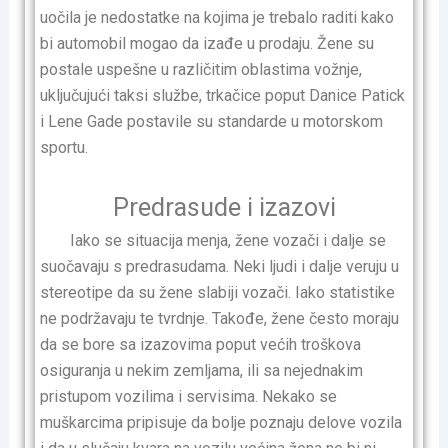
uočila je nedostatke na kojima je trebalo raditi kako
bi automobil mogao da izađe u prodaju. Žene su
postale uspešne u različitim oblastima vožnje,
uključujući taksi službe, trkačice poput Danice Patick
i Lene Gade postavile su standarde u motorskom
sportu.
Predrasude i izazovi
Iako se situacija menja, žene vozači i dalje se
suočavaju s predrasudama. Neki ljudi i dalje veruju u
stereotipe da su žene slabiji vozači. Iako statistike
ne podržavaju te tvrdnje. Takođe, žene često moraju
da se bore sa izazovima poput većih troškova
osiguranja u nekim zemljama, ili sa nejednakim
pristupom vozilima i servisima. Nekako se
muškarcima pripisuje da bolje poznaju delove vozila