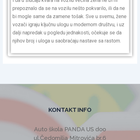
i da u slučaju kvara na vozilu većina žena ne bi ni
prepoznalo da se na vozilu nešto pokvarilo, ili da ne
bi mogle same da zamene tošak. Sve u svemu, žene
vozači igraju ključnu ulogu u modernom društvu, i uz
dalji napredak u pogledu jednakosti, očekuje se da
njihov broj i uloga u saobraćaju nastave sa rastom.
KONTAKT INFO
Auto škola PANDA US doo
ul.Čedomilja Mitrovića br.6