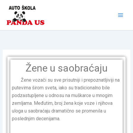
Skip
to
content
Žene u saobraćaju
Žene vozači su sve prisutniji i prepoznatljiviji na
putevima širom sveta, iako su tradicionalno bile
podzastupljene u odnosu na muškarce u mnogim
zemljama. Međutim, broj žena koje voze i njihova
uloga u saobraćaju dramatično se promenila u
poslednjim decenijama.