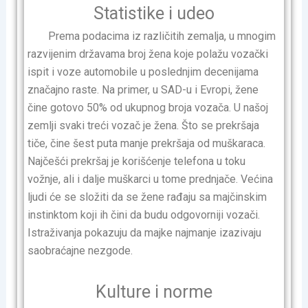
Statistike i udeo
Prema podacima iz različitih zemalja, u mnogim
razvijenim državama broj žena koje polažu vozački
ispit i voze automobile u poslednjim decenijama
značajno raste. Na primer, u SAD-u i Evropi, žene
čine gotovo 50% od ukupnog broja vozača. U našoj
zemlji svaki treći vozač je žena. Što se prekršaja
tiče, čine šest puta manje prekršaja od muškaraca.
Najčešći prekršaj je korišćenje telefona u toku
vožnje, ali i dalje muškarci u tome prednjače. Većina
ljudi će se složiti da se žene rađaju sa majčinskim
instinktom koji ih čini da budu odgovorniji vozači.
Istraživanja pokazuju da majke najmanje izazivaju
saobraćajne nezgode.
Kulture i norme